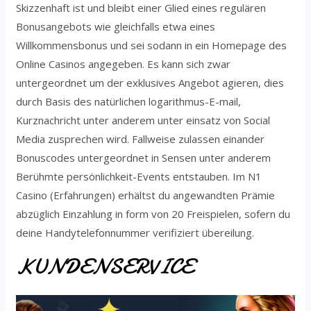
Skizzenhaft ist und bleibt einer Glied eines regulären
Bonusangebots wie gleichfalls etwa eines
Willkommensbonus und sei sodann in ein Homepage des
Online Casinos angegeben. Es kann sich zwar
untergeordnet um der exklusives Angebot agieren, dies
durch Basis des natürlichen logarithmus-E-mail,
Kurznachricht unter anderem unter einsatz von Social
Media zusprechen wird. Fallweise zulassen einander
Bonuscodes untergeordnet in Sensen unter anderem
Berühmte persönlichkeit-Events entstauben. Im N1
Casino (Erfahrungen) erhältst du angewandten Prämie
abzüglich Einzahlung in form von 20 Freispielen, sofern du
deine Handytelefonnummer verifiziert übereilung.
KUNDENSERVICE