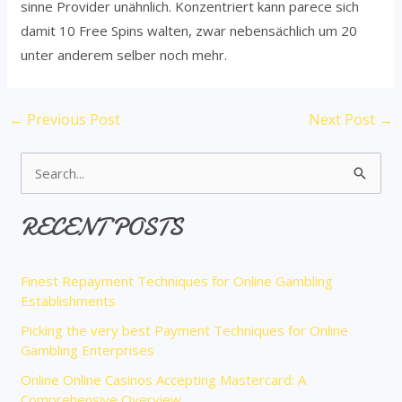
sinne Provider unähnlich. Konzentriert kann parece sich
damit 10 Free Spins walten, zwar nebensächlich um 20
unter anderem selber noch mehr.
←
Previous Post
Next Post
→
S
e
RECENT POSTS
a
r
Finest Repayment Techniques for Online Gambling
c
Establishments
h
Picking the very best Payment Techniques for Online
f
Gambling Enterprises
o
Online Online Casinos Accepting Mastercard: A
r
Comprehensive Overview