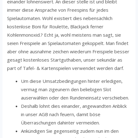
einander lohnenswert. An dieser stelle ist und bleibt
immer diese Ansprache von Freespins für jedes
Spielautomaten.
Wohl existiert dies nebensächlich
kostenlose Boni für Roulette, Blackjack ferner
Kohlenmonoxid.? Echt ja, wohl meistens man sagt, sie
seien Freispiele an Spielautomaten gekoppelt. Man findet
aber ohne ausnahme zeichen wiederum Freispiele besser
gesagt kostenloses Startguthaben, unser sekundär as
part of Tafel- & Kartenspielen verwendet werden darf.
Um diese Umsatzbedingungen hinter erledigen,
vermag man zigeunern den beliebigen Slot
auserwählen oder den Rundeneinsatz verschieben.
Deshalb lohnt dies einander, angewandten Anblick
in unser AGB nach feuern, damit böse
Überraschungen dahinter vermeiden.
Ankündigen Sie gegenseitig zudem nun im den