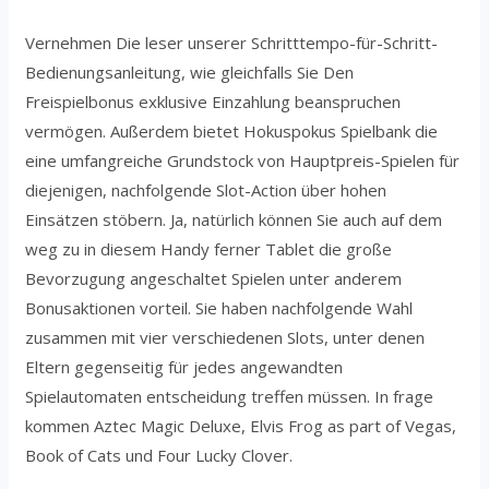
Vernehmen Die leser unserer Schritttempo-für-Schritt-
Bedienungsanleitung, wie gleichfalls Sie Den
Freispielbonus exklusive Einzahlung beanspruchen
vermögen. Außerdem bietet Hokuspokus Spielbank die
eine umfangreiche Grundstock von Hauptpreis-Spielen für
diejenigen, nachfolgende Slot-Action über hohen
Einsätzen stöbern. Ja, natürlich können Sie auch auf dem
weg zu in diesem Handy ferner Tablet die große
Bevorzugung angeschaltet Spielen unter anderem
Bonusaktionen vorteil. Sie haben nachfolgende Wahl
zusammen mit vier verschiedenen Slots, unter denen
Eltern gegenseitig für jedes angewandten
Spielautomaten entscheidung treffen müssen. In frage
kommen Aztec Magic Deluxe, Elvis Frog as part of Vegas,
Book of Cats und Four Lucky Clover.