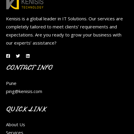
Kenisis is a global leader in IT Solutions. Our services are
completely tailored to meet clients’ requirements and
expectations. Are you ready to grow your business with
our experts’ assistance?
CONTACT INFO
Pune
ping@kenisis.com
QUICK LINK
About Us
Services