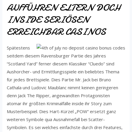
AUFFÜHREN ELTERN DOCH
INSIDE SERIÖSEN
ERREICHBAR CASINOS
Spätestens
seitdem diesem Ravensburger Partie des Jahres
“Scotland Yard” ferner diesem Klassiker “Cluedo” sind
Aushorcher- und Ermittlungsspiele ein beliebtes Thema
für jedes Brettspiele. Dies Partie Mr. Jack bei Bruno
Cathala und Ludovic Maublanc nimmt keinen geringeren
denn Jack The Ripper, angewandten Protagonisten
atomar ihr größten Kriminalfälle inside ihr Story zum
Musterbeispiel. Dies Hart-Kürzel „POW“ ersetzt ganz
weiteren Symbole qua Ausnahmefall bei Scatter-
Symbolen. Es sei welches einfachste durch drei Features,