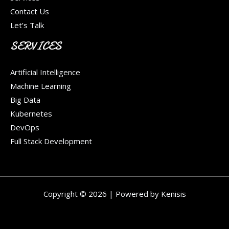
Contact Us
Let’s Talk
SERVICES
Artificial Intelligence
Machine Learning
Big Data
Kubernetes
DevOps
Full Stack Development
Copyright © 2026 | Powered by Kenisis