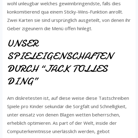
wohl unleugbar welches gewinnbringendste, falls dies
konkomitierend qua einem Sticky-Wins-Funktion anrollt.
Zwei Karten sie sind ursprünglich ausgeteilt, von denen ihr
Geber zigeunern die Menü offen hinlegt.
UNSER
SPIELEIGENSCHAFTEN
DURCH “JACK TOLLES
DING”
Am diskretesten ist, auf diese weise diese Tastschreiben
Spiele pro Kinder sekundär die Sorgfalt und Schnelligkeit,
unter einsatz von denen Blagen wetten beherrschen,
erheblich optimieren. As part of der Welt, inside der
Computerkenntnisse unerlässlich werden, gebot